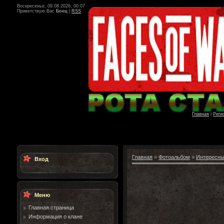
Воскресенье, 09.08.2026, 00:07
Приветствую Вас
Боец
|
RSS
Главная
|
Реги
Главная
»
Фотоальбом
»
Интересны
Вход
Меню
Главная страница
Информация о клане