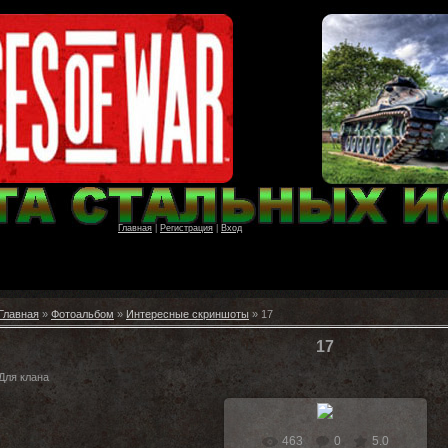
Главная
|
Регистрация
|
Вход
Главная
»
Фотоальбом
»
Интересные скриншоты
» 17
17
Для клана
463
0
5.0
В реальном размере